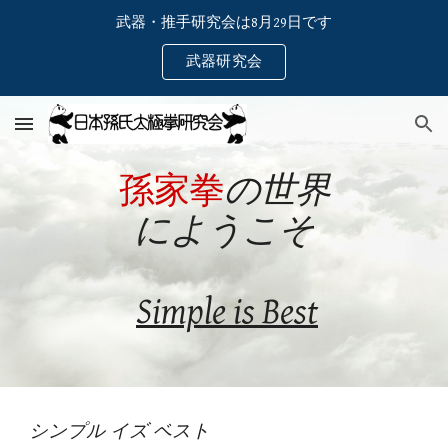
武器・推手研究会は8月29日です
Skip to main content
Skip to navigation
武器研究会
孫家拳
の世界
にようこそ
Simple is Best
シンプル イズ ベスト