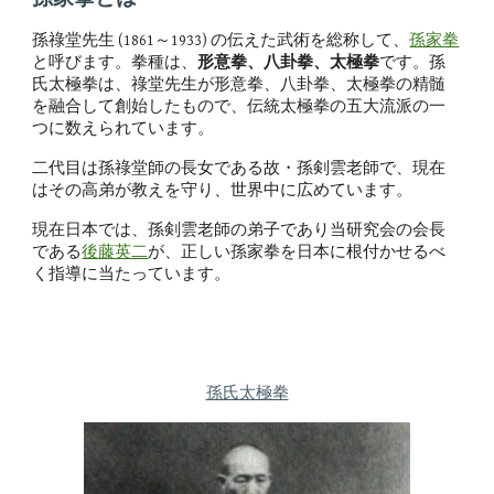
孫祿堂先生 (1861～1933) の伝えた武術を総称して、
孫家拳
と呼びます。拳種は、
形意拳、八卦拳、太極拳
です。孫
氏太極拳は、祿堂先生が
形意拳、八卦拳、太極拳
の精髄
を融合して創始したもので、伝統太極拳の五大流派の一
つに数えられています。
二代目は孫祿堂師の長女である故・孫剣雲老師で、現在
はその高弟が教えを守り、世界中に広めています。
現在日本では、孫剣雲老師の弟子であり当研究会の会長
である
後藤英二
が、正しい孫家拳を日本に根付かせるべ
く指導に当たっています。
孫氏太極拳