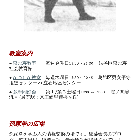
教室案内
●
恵比寿教室
毎週金曜日18:30～21:00 渋谷区恵比寿
社会教育館
●
かつしか教室
毎週木曜日
18:30～2
0
:45
葛飾区
男女平等
推進センター or 立石地区センター
●
多摩同好会
第１/第３
土曜日1
0
:00～12:00 霞ノ関碧
流堂 (最寄駅：京王線聖蹟桜ヶ丘)
孫家拳の広場
孫家拳を学ぶ人の情報交換の場です。後藤会長のブロ