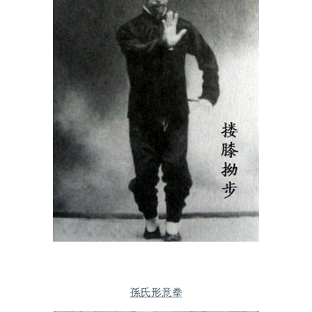
孫氏形意拳