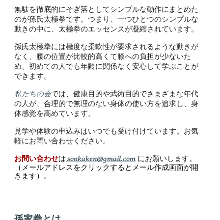
無駄を徹底的に
そぎ落としてシンプルな動作にまとめた
のが孫氏太極拳です。つまり、一つひとつのシンプルな
動きの中に、太極拳のエッセンスが凝縮されています。
孫氏太極拳には極度な柔軟性が要求されるような動きが
なく、腰の位置が比較的高くて膝への負担が少ないた
め、初めての人でも年齢に関係なく安心して学ぶことが
できます。
私たちの会
では、健康目的や武術目的でさまざまな年代
の人が、合理的で無理のない身体の使い方を追求し、身
体感覚を高めています。
見学や体験の申込みはいつでも受け付けています。お気
軽にお問い合わせください。
sonkaken@gmail.com
お問い合わせ
は
にお願いします。
（メールアドレスをクリックするとメール作成画面が開
きます）。
孫家拳とは